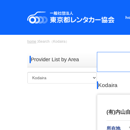
h
home
Search（Kodaira）
Provider List by Area
Kodaira
(有)内山
所在地