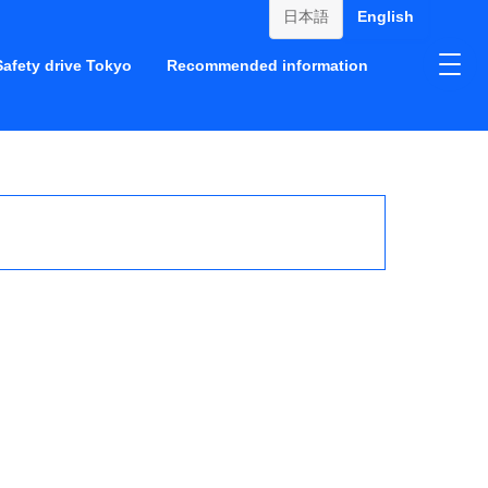
日本語
English
Safety drive Tokyo
Recommended information