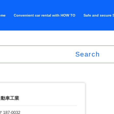
ome
Convenient car rental with HOW TO
Safe and secure 
Search
自動車工業
〒187-0032