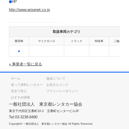
HP
http://www.arisenet.co.jp
取扱車両カテゴリ
乗用車
マイクロバス
トラック
特殊車
二輪
●
-
-
-
-
« 事業者一覧に戻る
ホーム
協会について
使って便利レンタカー
お役立ちリンク
安全で安心
プライバシーポリシー
おすすめ情報
一般社団法人 東京都レンタカー協会
東京千代田区五番町10-2 五番町センタービル2F
Tel:03-3238-8490
Copyright© 一般社団法人 東京都レンタカー協会 All Rights Reserved.