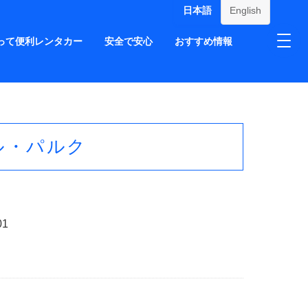
日本語
English
って便利レンタカー
安全で安心
おすすめ情報
ル・パルク
01