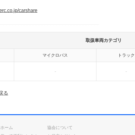
erc.co.jp/carshare
取扱車両カテゴリ
マイクロバス
トラック
-
-
戻る
ホーム
協会について