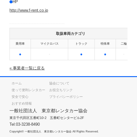
HP
http://www.f-rent.co.jp
取扱車両カテゴリ
乗用車
マイクロバス
トラック
特殊車
二輪
●
●
●
-
-
« 事業者一覧に戻る
ホーム
協会について
使って便利レンタカー
お役立ちリンク
安全で安心
プライバシーポリシー
おすすめ情報
一般社団法人 東京都レンタカー協会
東京千代田区五番町10-2 五番町センタービル2F
Tel:03-3238-8490
Copyright© 一般社団法人 東京都レンタカー協会 All Rights Reserved.