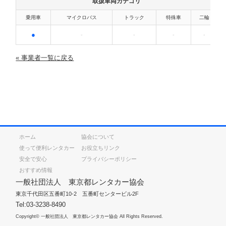
取扱車両カテゴリ
乗用車
マイクロバス
トラック
特殊車
二輪
●
-
-
-
-
« 事業者一覧に戻る
ホーム
協会について
使って便利レンタカー
お役立ちリンク
安全で安心
プライバシーポリシー
おすすめ情報
一般社団法人 東京都レンタカー協会
東京千代田区五番町10-2 五番町センタービル2F
Tel:03-3238-8490
Copyright© 一般社団法人 東京都レンタカー協会 All Rights Reserved.