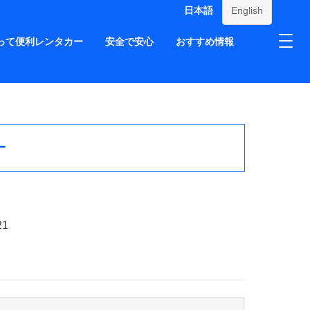
日本語
English
って便利レンタカー
安全で安心
おすすめ情報
ー
21