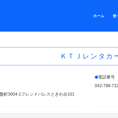
ホーム
使
ＫＴＪレンタカ
電話番号
042-798-73
町3004-1フレンドパレスときわ台101