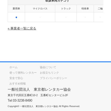
取扱車両カテゴリ
乗用車
マイクロバス
トラック
特殊車
二輪
●
-
-
-
-
« 事業者一覧に戻る
ホーム
協会について
使って便利レンタカー
お役立ちリンク
安全で安心
プライバシーポリシー
おすすめ情報
一般社団法人 東京都レンタカー協会
東京千代田区五番町10-2 五番町センタービル2F
Tel:03-3238-8490
Copyright© 一般社団法人 東京都レンタカー協会 All Rights Reserved.