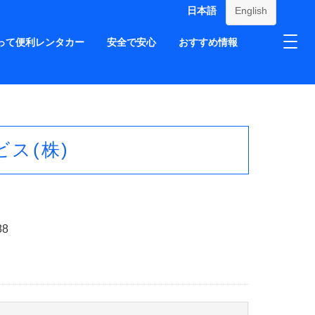
日本語
English
って便利レンタカー
安全で安心
おすすめ情報
ス(株)
88