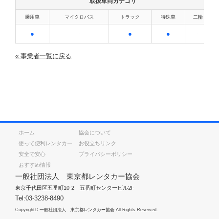
取扱車両カテゴリ
乗用車
マイクロバス
トラック
特殊車
二輪
●
●
●
-
-
« 事業者一覧に戻る
ホーム
協会について
使って便利レンタカー
お役立ちリンク
安全で安心
プライバシーポリシー
おすすめ情報
一般社団法人 東京都レンタカー協会
東京千代田区五番町10-2 五番町センタービル2F
Tel:03-3238-8490
Copyright© 一般社団法人 東京都レンタカー協会 All Rights Reserved.