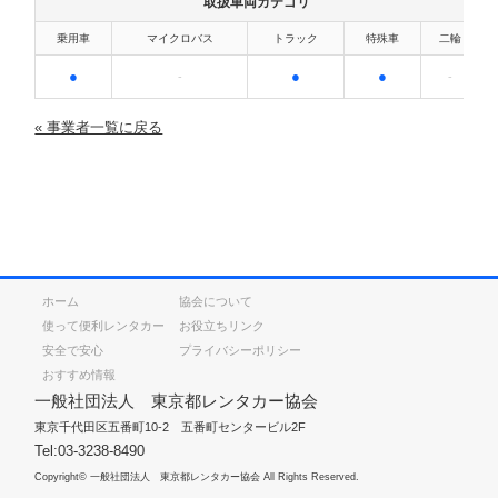
取扱車両カテゴリ
乗用車
マイクロバス
トラック
特殊車
二輪
●
●
●
-
-
« 事業者一覧に戻る
ホーム
協会について
使って便利レンタカー
お役立ちリンク
安全で安心
プライバシーポリシー
おすすめ情報
一般社団法人 東京都レンタカー協会
東京千代田区五番町10-2 五番町センタービル2F
Tel:03-3238-8490
Copyright© 一般社団法人 東京都レンタカー協会 All Rights Reserved.