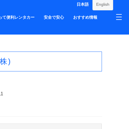
日本語
English
って便利レンタカー
安全で安心
おすすめ情報
株)
11