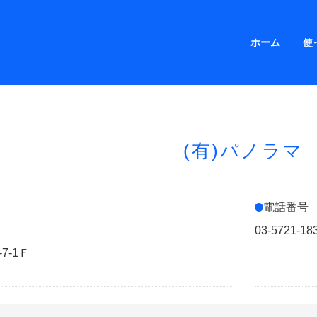
ホーム
使
(有)パノラマ
電話番号
03-5721-18
7-1Ｆ