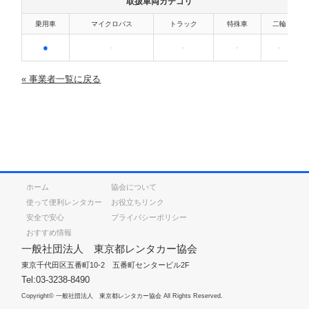
取扱車両カテゴリ
乗用車
マイクロバス
トラック
特殊車
二輪
●
-
-
-
-
« 事業者一覧に戻る
ホーム
協会について
使って便利レンタカー
お役立ちリンク
安全で安心
プライバシーポリシー
おすすめ情報
一般社団法人 東京都レンタカー協会
東京千代田区五番町10-2 五番町センタービル2F
Tel:03-3238-8490
Copyright© 一般社団法人 東京都レンタカー協会 All Rights Reserved.