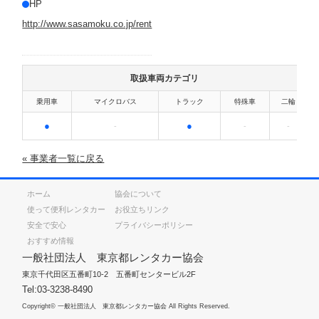
HP
http://www.sasamoku.co.jp/rent
取扱車両カテゴリ
乗用車
マイクロバス
トラック
特殊車
二輪
●
●
-
-
-
« 事業者一覧に戻る
ホーム
協会について
使って便利レンタカー
お役立ちリンク
安全で安心
プライバシーポリシー
おすすめ情報
一般社団法人 東京都レンタカー協会
東京千代田区五番町10-2 五番町センタービル2F
Tel:03-3238-8490
Copyright© 一般社団法人 東京都レンタカー協会 All Rights Reserved.