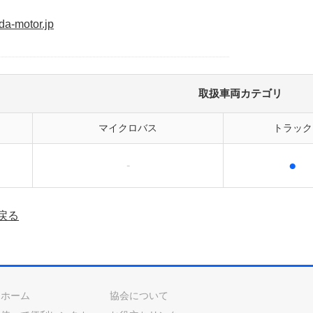
da-motor.jp
取扱車両カテゴリ
マイクロバス
トラック
●
-
戻る
ホーム
協会について