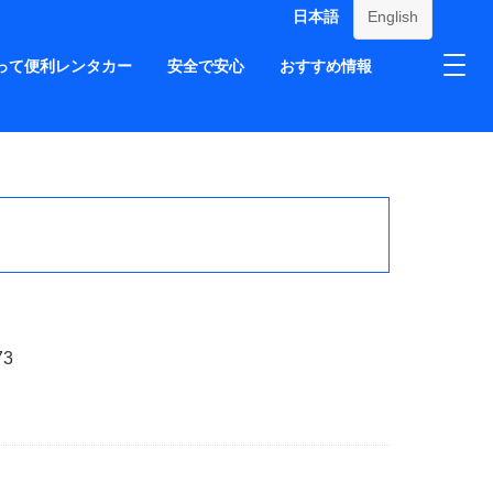
日本語
English
って便利レンタカー
安全で安心
おすすめ情報
ー
73