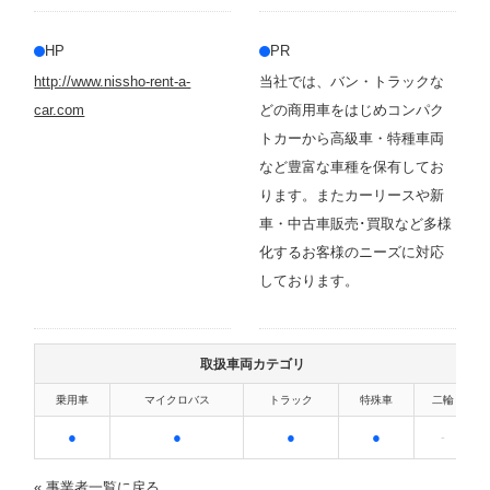
HP
PR
http://www.nissho-rent-a-
当社では、バン・トラックな
car.com
どの商用車をはじめコンパク
トカーから高級車・特種車両
など豊富な車種を保有してお
ります。またカーリースや新
車・中古車販売･買取など多様
化するお客様のニーズに対応
しております。
取扱車両カテゴリ
乗用車
マイクロバス
トラック
特殊車
二輪
●
●
●
●
-
« 事業者一覧に戻る