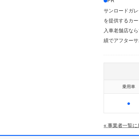
PR
サンロードガレ
を提供するカー
入車老舗店なら
績でアフターサ
乗用車
●
« 事業者一覧に