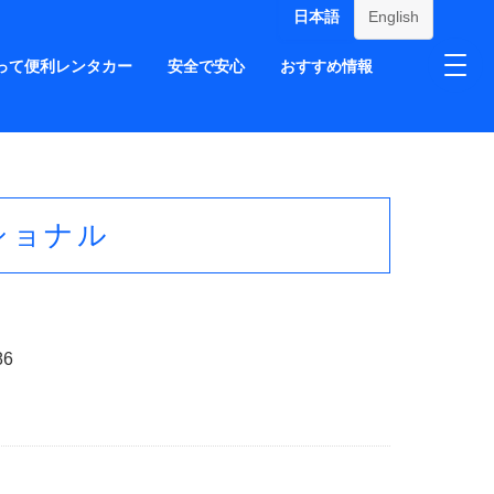
日本語
English
って便利レンタカー
安全で安心
おすすめ情報
ナショナル
86