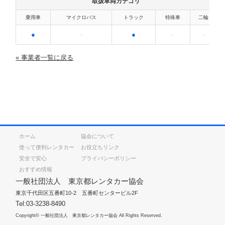
取扱車両カテゴリ
乗用車
マイクロバス
トラック
特殊車
二輪
●
●
-
-
-
« 事業者一覧に戻る
ホーム
協会について
使って便利レンタカー
お役立ちリンク
安全で安心
プライバシーポリシー
おすすめ情報
一般社団法人 東京都レンタカー協会
東京千代田区五番町10-2 五番町センタービル2F
Tel:03-3238-8490
Copyright© 一般社団法人 東京都レンタカー協会 All Rights Reserved.